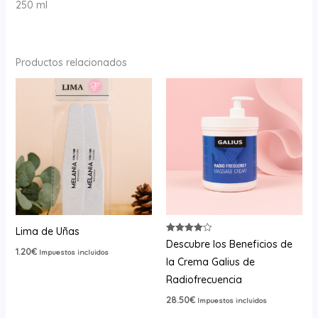
250 ml
Productos relacionados
Lima de Uñas
Valorado
Descubre los Beneficios de
con
1.20
€
Impuestos incluidos
4.00
la Crema Galius de
de 5
Radiofrecuencia
28.50
€
Impuestos incluidos